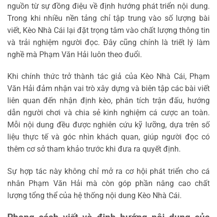
nguồn từ sự đồng điệu về định hướng phát triển nội dung.
Trong khi nhiều nền tảng chỉ tập trung vào số lượng bài
viết, Kèo Nhà Cái lại đặt trọng tâm vào chất lượng thông tin
và trải nghiệm người đọc. Đây cũng chính là triết lý làm
nghề mà Phạm Văn Hải luôn theo đuổi.
Khi chính thức trở thành tác giả của Kèo Nhà Cái, Phạm
Văn Hải đảm nhận vai trò xây dựng và biên tập các bài viết
liên quan đến nhận định kèo, phân tích trận đấu, hướng
dẫn người chơi và chia sẻ kinh nghiệm cá cược an toàn.
Mỗi nội dung đều được nghiên cứu kỹ lưỡng, dựa trên số
liệu thực tế và góc nhìn khách quan, giúp người đọc có
thêm cơ sở tham khảo trước khi đưa ra quyết định.
Sự hợp tác này không chỉ mở ra cơ hội phát triển cho cá
nhân Phạm Văn Hải mà còn góp phần nâng cao chất
lượng tổng thể của hệ thống nội dung Kèo Nhà Cái.