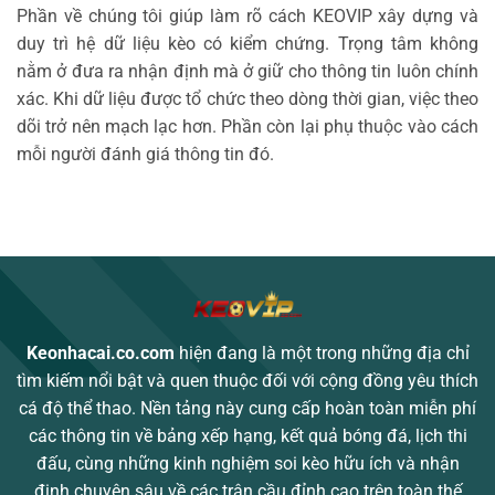
Phần về chúng tôi giúp làm rõ cách KEOVIP xây dựng và
duy trì hệ dữ liệu kèo có kiểm chứng. Trọng tâm không
nằm ở đưa ra nhận định mà ở giữ cho thông tin luôn chính
xác. Khi dữ liệu được tổ chức theo dòng thời gian, việc theo
dõi trở nên mạch lạc hơn. Phần còn lại phụ thuộc vào cách
mỗi người đánh giá thông tin đó.
Keonhacai.co.com
hiện đang là một trong những địa chỉ
tìm kiếm nổi bật và quen thuộc đối với cộng đồng yêu thích
cá độ thể thao. Nền tảng này cung cấp hoàn toàn miễn phí
các thông tin về bảng xếp hạng, kết quả bóng đá, lịch thi
đấu, cùng những kinh nghiệm soi kèo hữu ích và nhận
định chuyên sâu về các trận cầu đỉnh cao trên toàn thế