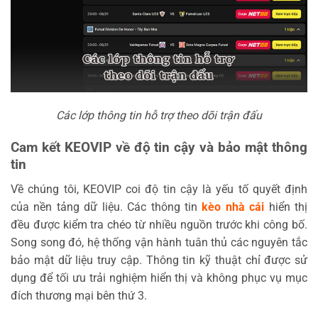
Các lớp thông tin hỗ trợ theo dõi trận đấu
Cam kết KEOVIP về độ tin cậy và bảo mật thông
tin
Về chúng tôi, KEOVIP coi độ tin cậy là yếu tố quyết định
của nền tảng dữ liệu. Các thông tin
kèo nhà cái
hiển thị
đều được kiểm tra chéo từ nhiều nguồn trước khi công bố.
Song song đó, hệ thống vận hành tuân thủ các nguyên tắc
bảo mật dữ liệu truy cập. Thông tin kỹ thuật chỉ được sử
dụng để tối ưu trải nghiệm hiển thị và không phục vụ mục
đích thương mại bên thứ 3.