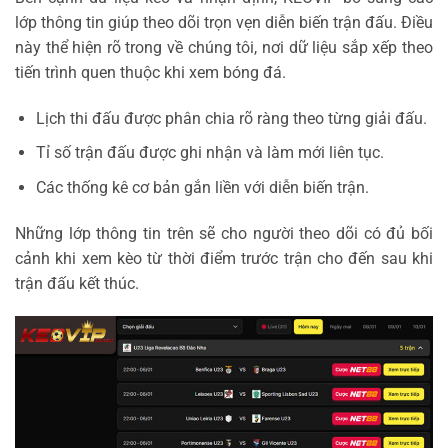
lớp thông tin giúp theo dõi trọn vẹn diễn biến trận đấu. Điều
này thể hiện rõ trong về chúng tôi, nơi dữ liệu sắp xếp theo
tiến trình quen thuộc khi xem bóng đá.
Lịch thi đấu được phân chia rõ ràng theo từng giải đấu.
Tỉ số trận đấu được ghi nhận và làm mới liên tục.
Các thống kê cơ bản gắn liền với diễn biến trận.
Những lớp thông tin trên sẽ cho người theo dõi có đủ bối
cảnh khi xem kèo từ thời điểm trước trận cho đến sau khi
trận đấu kết thúc.