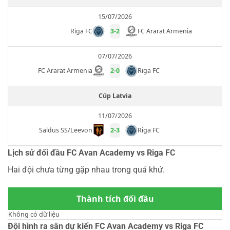
15/07/2026
Riga FC
3
-
2
FC Ararat Armenia
07/07/2026
FC Ararat Armenia
2
-
0
Riga FC
Cúp Latvia
11/07/2026
Saldus SS/Leevon
2
-
3
Riga FC
Lịch sử đối đầu FC Avan Academy vs Riga FC
Hai đội chưa từng gặp nhau trong quá khứ.
Thành tích đối đầu
Không có dữ liệu
Đội hình ra sân dự kiến FC Avan Academy vs Riga FC