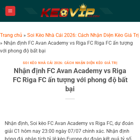
Bỏ
qua
nội
dung
Trang chủ
»
Soi Kèo Nhà Cái 2026: Cách Nhận Diện Kèo Giá Trị
»
Nhận định FC Avan Academy vs Riga FC Riga FC ấn tượng
với phong độ bất bại
SOI KÈO NHÀ CÁI 2026: CÁCH NHẬN DIỆN KÈO GIÁ TRỊ
Nhận định FC Avan Academy vs Riga
FC Riga FC ấn tượng với phong độ bất
bại
Nhận định, Soi kèo FC Avan Academy vs Riga FC, dự đoán
giải C1 hôm nay 23:00 ngày 07/07 chính xác. Nhận định
bóng đá, phân tích tỷ lệ kèo Europe dự đoán kết quả tỷ số