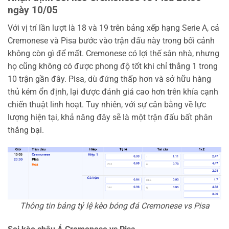
ngày 10/05
Với vị trí lần lượt là 18 và 19 trên bảng xếp hạng Serie A, cả
Cremonese và Pisa bước vào trận đấu này trong bối cảnh
không còn gì để mất. Cremonese có lợi thế sân nhà, nhưng
họ cũng không có được phong độ tốt khi chỉ thắng 1 trong
10 trận gần đây. Pisa, dù đứng thấp hơn và sở hữu hàng
thủ kém ổn định, lại được đánh giá cao hơn trên khía cạnh
chiến thuật linh hoạt. Tuy nhiên, với sự cân bằng về lực
lượng hiện tại, khả năng đây sẽ là một trận đấu bất phân
thắng bại.
Thông tin bảng tỷ lệ kèo bóng đá Cremonese vs Pisa