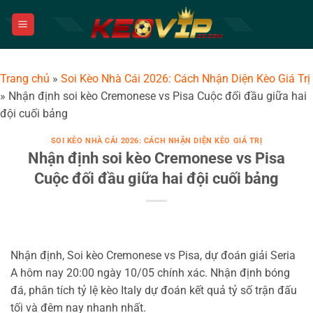
Bỏ
qua
nội
dung
Trang chủ
»
Soi Kèo Nhà Cái 2026: Cách Nhận Diện Kèo Giá Trị
»
Nhận định soi kèo Cremonese vs Pisa Cuộc đối đầu giữa hai
đội cuối bảng
SOI KÈO NHÀ CÁI 2026: CÁCH NHẬN DIỆN KÈO GIÁ TRỊ
Nhận định soi kèo Cremonese vs Pisa
Cuộc đối đầu giữa hai đội cuối bảng
Nhận định, Soi kèo Cremonese vs Pisa, dự đoán giải Seria
A hôm nay 20:00 ngày 10/05 chính xác. Nhận định bóng
đá, phân tích tỷ lệ kèo Italy dự đoán kết quả tỷ số trận đấu
tối và đêm nay nhanh nhất.