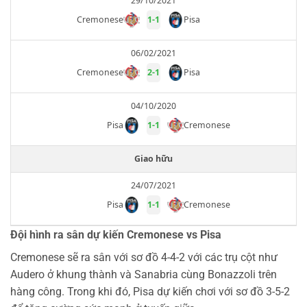
29/10/2021
Cremonese
1
-
1
Pisa
06/02/2021
Cremonese
2
-
1
Pisa
04/10/2020
Pisa
1
-
1
Cremonese
Giao hữu
24/07/2021
Pisa
1
-
1
Cremonese
Đội hình ra sân dự kiến Cremonese vs Pisa
Cremonese sẽ ra sân với sơ đồ 4-4-2 với các trụ cột như
Audero ở khung thành và Sanabria cùng Bonazzoli trên
hàng công. Trong khi đó, Pisa dự kiến chơi với sơ đồ 3-5-2