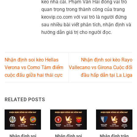
kèo nhà cái. Phạm Văn Hải đóng vai trò
quan trọng trong thành công của trang
keovip.co.com với vai trò là người đứng
sau nhiều bài viết phân tích, nhận định và
hướng dẫn giá trị cho người đọc.
Nhận định soi kèo Hellas
Nhận định soi kèo Rayo
Verona vs Como Tâm điểm
Vallecano vs Girona Cuộc đối
cuộc đấu giữa hai thái cực
đầu hấp dẫn tại La Liga
RELATED POSTS
Nhận định soi
Nhận định soi
Nhận định trận