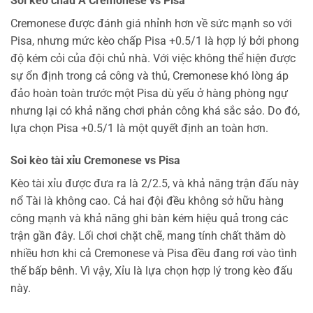
Soi kèo châu Á Cremonese vs Pisa
Cremonese được đánh giá nhỉnh hơn về sức mạnh so với
Pisa, nhưng mức kèo chấp Pisa +0.5/1 là hợp lý bởi phong
độ kém cỏi của đội chủ nhà. Với việc không thể hiện được
sự ổn định trong cả công và thủ, Cremonese khó lòng áp
đảo hoàn toàn trước một Pisa dù yếu ở hàng phòng ngự
nhưng lại có khả năng chơi phản công khá sắc sảo. Do đó,
lựa chọn Pisa +0.5/1 là một quyết định an toàn hơn.
Soi kèo tài xỉu Cremonese vs Pisa
Kèo tài xỉu được đưa ra là 2/2.5, và khả năng trận đấu này
nổ Tài là không cao. Cả hai đội đều không sở hữu hàng
công mạnh và khả năng ghi bàn kém hiệu quả trong các
trận gần đây. Lối chơi chặt chẽ, mang tính chất thăm dò
nhiều hơn khi cả Cremonese và Pisa đều đang rơi vào tình
thế bấp bênh. Vì vậy, Xỉu là lựa chọn hợp lý trong kèo đấu
này.