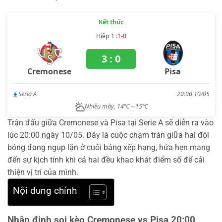
Kết thúc
Hiệp 1 :
1
-
0
3
:
0
Cremonese
Pisa
Seria A
20:00
10/05
Nhiều mây, 14℃～15℃
Trận đấu giữa Cremonese và Pisa tại Serie A sẽ diễn ra vào
lúc 20:00 ngày 10/05. Đây là cuộc chạm trán giữa hai đội
bóng đang ngụp lặn ở cuối bảng xếp hạng, hứa hẹn mang
đến sự kịch tính khi cả hai đều khao khát điểm số để cải
thiện vị trí của mình.
Nội dung chính
Nhận định soi kèo Cremonese vs Pisa 20:00