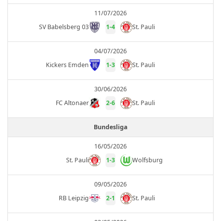
11/07/2026
SV Babelsberg 03
1
-
4
St. Pauli
04/07/2026
Kickers Emden
1
-
3
St. Pauli
30/06/2026
FC Altonaer
2
-
6
St. Pauli
Bundesliga
16/05/2026
St. Pauli
1
-
3
Wolfsburg
09/05/2026
RB Leipzig
2
-
1
St. Pauli