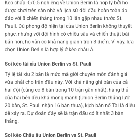
Kèo chấp -0/0.5 nghiêng về Union Berlin là hợp lý bởi họ
được chơi trên sân nhà và lịch sử đối đầu hoàn toàn áp
đảo với 8 chiến thắng trong 10 lần gặp nhau trước St.
Pauli. Dù phong độ hiện tại của Union Berlin không thuyết
phục, nhưng với đội hình có chiều sâu và chiến thuật bài
bản hơn, họ vẫn có khả năng giành trọn 3 điểm. Vì vậy, lựa
chọn Union Berlin là hợp lý ở kèo châu Á.
Soi kèo tài xỉu Union Berlin vs St. Pauli
Tỷ lệ tài xỉu 2 bàn là mức mà giới chuyên môn đánh giá
vừa phải cho trận đấu này. Với khả năng ghi bàn của cả
hai đội (cùng có 8 bàn trong 10 trận gần nhất), hàng thủ
của hai bên đều khá mong manh (Union Berlin thủng lưới
20 bàn, St. Pauli nhận 16 bàn thua), kịch bản nổ Tài là điều
dễ xảy ra. Dự đoán đây sẽ là trận đấu có ít nhất 3 bàn
thắng.
Soi kèo Châu âu Union Berlin vs St. Pauli