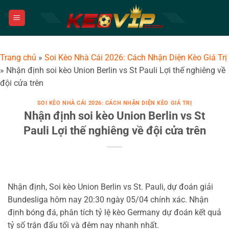
Bỏ
qua
nội
dung
Trang chủ
»
Soi Kèo Nhà Cái 2026: Cách Nhận Diện Kèo Giá Trị
»
Nhận định soi kèo Union Berlin vs St Pauli Lợi thế nghiêng về
đội cửa trên
SOI KÈO NHÀ CÁI 2026: CÁCH NHẬN DIỆN KÈO GIÁ TRỊ
Nhận định soi kèo Union Berlin vs St
Pauli Lợi thế nghiêng về đội cửa trên
Nhận định, Soi kèo Union Berlin vs St. Pauli, dự đoán giải
Bundesliga hôm nay 20:30 ngày 05/04 chính xác. Nhận
định bóng đá, phân tích tỷ lệ kèo Germany dự đoán kết quả
tỷ số trận đấu tối và đêm nay nhanh nhất.