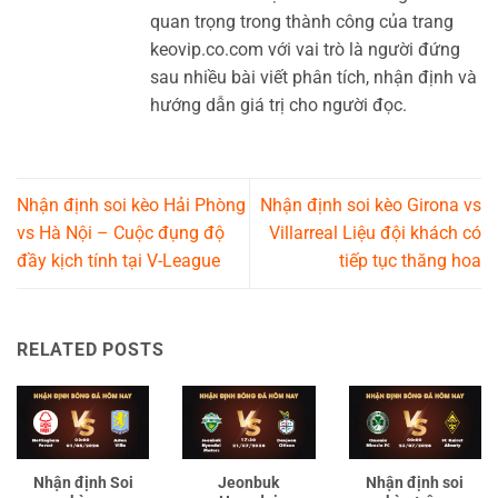
quan trọng trong thành công của trang
keovip.co.com với vai trò là người đứng
sau nhiều bài viết phân tích, nhận định và
hướng dẫn giá trị cho người đọc.
Nhận định soi kèo Hải Phòng
Nhận định soi kèo Girona vs
vs Hà Nội – Cuộc đụng độ
Villarreal Liệu đội khách có
đầy kịch tính tại V-League
tiếp tục thăng hoa
RELATED POSTS
Nhận định Soi
Jeonbuk
Nhận định soi