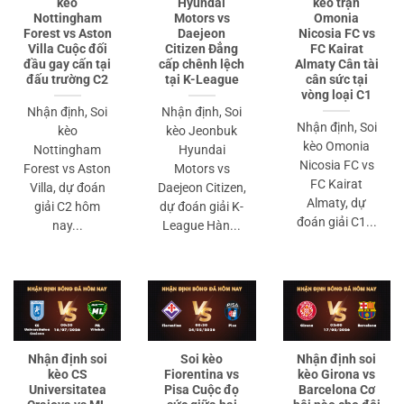
kèo
Hyundai
kèo trận
Nottingham
Motors vs
Omonia
Forest vs Aston
Daejeon
Nicosia FC vs
Villa Cuộc đối
Citizen Đẳng
FC Kairat
đầu gay cấn tại
cấp chênh lệch
Almaty Cân tài
đấu trường C2
tại K-League
cân sức tại
vòng loại C1
Nhận định, Soi
Nhận định, Soi
Nhận định, Soi
kèo
kèo Jeonbuk
kèo Omonia
Nottingham
Hyundai
Nicosia FC vs
Forest vs Aston
Motors vs
FC Kairat
Villa, dự đoán
Daejeon Citizen,
Almaty, dự
giải C2 hôm
dự đoán giải K-
đoán giải C1...
nay...
League Hàn...
Nhận định soi
Soi kèo
Nhận định soi
kèo CS
Fiorentina vs
kèo Girona vs
Universitatea
Pisa Cuộc đọ
Barcelona Cơ