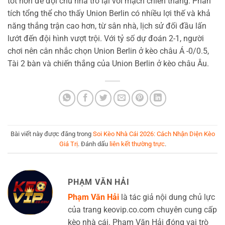
tốt hơn để đội chủ nhà trở lại với mạch chiến thắng. Phân
tích tổng thể cho thấy Union Berlin có nhiều lợi thế và khả
năng thắng trận cao hơn, từ sân nhà, lịch sử đối đầu lấn
lướt đến đội hình vượt trội. Với tỷ số dự đoán 2-1, người
chơi nên cân nhắc chọn Union Berlin ở kèo châu Á -0/0.5,
Tài 2 bàn và chiến thắng của Union Berlin ở kèo châu Âu.
Bài viết này được đăng trong
Soi Kèo Nhà Cái 2026: Cách Nhận Diện Kèo
Giá Trị
. Đánh dấu
liên kết thường trực
.
PHẠM VĂN HẢI
Phạm Văn Hải
là tác giả nội dung chủ lực
của trang keovip.co.com chuyên cung cấp
kèo nhà cái. Phạm Văn Hải đóng vai trò