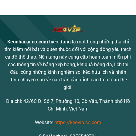
Keonhacai.co.com
hiện đang là một trong những địa chỉ
tìm kiếm nổi bật và quen thuộc đối với cộng đồng yêu thích
cá độ thể thao. Nền tảng này cung cấp hoàn toàn miễn phí
các thông tin về bảng xếp hạng, kết quả bóng đá, lịch thi
đấu, cùng những kinh nghiệm soi kèo hữu ích và nhận
định chuyên sâu về các trận cầu đỉnh cao trên toàn thế
giới.
Địa chỉ:
42/6C Đ. Số 7, Phường 10, Gò Vấp, Thành phố Hồ
Chí Minh, Việt Nam
Website:
https://keovip.co.com