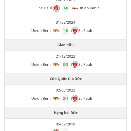
St. Pauli
3
-
0
Union Berlin
31/08/2024
Union Berlin
1
-
0
St. Pauli
Giao hữu
21/12/2022
Union Berlin
3
-
2
St. Pauli
Cúp Quốc Gia Đức
02/03/2022
Union Berlin
2
-
1
St. Pauli
Hạng hai Đức
05/02/2019